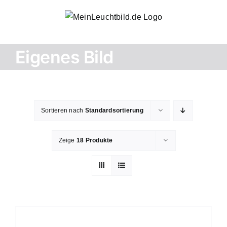
Zum
Inhalt
springen
Eigenes Bild
Sortieren nach
Standardsortierung
Zeige
18 Produkte
AUSFÜHRUNG
WÄHLEN
DIESES
/