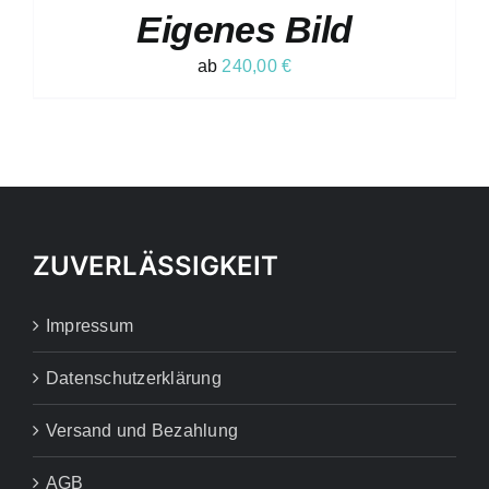
PRODUKT
DETAILS
Eigenes Bild
WEIST
MEHRERE
VARIANTEN
ab
240,00
€
AUF.
DIE
OPTIONEN
KÖNNEN
AUF
DER
PRODUKTSEITE
GEWÄHLT
WERDEN
ZUVERLÄSSIGKEIT
Impressum
Datenschutzerklärung
Versand und Bezahlung
AGB