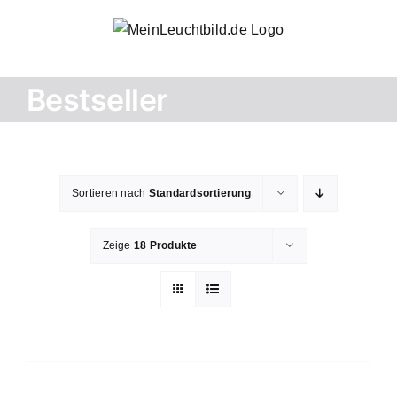
Zum
Inhalt
springen
Bestseller
Sortieren nach
Standardsortierung
Zeige
18 Produkte
AUSFÜHRUNG
WÄHLEN
DIESES
/