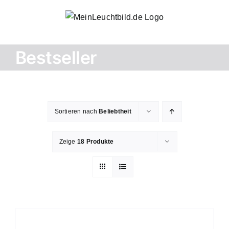
Zum
Inhalt
springen
Bestseller
Sortieren nach
Beliebtheit
Zeige
18 Produkte
AUSFÜHRUNG
WÄHLEN
DIESES
/