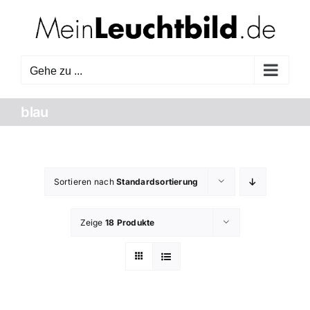
Zum
Inhalt
springen
Gehe zu ...
blau
Sortieren nach
Standardsortierung
Zeige
18 Produkte