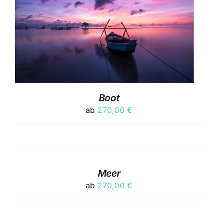
Boot
ab
270,00
€
AUSFÜHRUNG
WÄHLEN
DIESES
/
PRODUKT
DETAILS
Meer
WEIST
ab
270,00
€
MEHRERE
VARIANTEN
AUF.
AUSFÜHRUNG
DIE