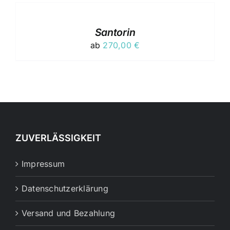
WÄHLEN
OPTIONEN
DIESES
KÖNNEN
/
PRODUKT
AUF
DETAILS
Santorin
WEIST
DER
ab
270,00
€
MEHRERE
PRODUKTSEITE
VARIANTEN
GEWÄHLT
AUF.
WERDEN
DIE
OPTIONEN
KÖNNEN
AUF
DER
PRODUKTSEITE
ZUVERLÄSSIGKEIT
GEWÄHLT
WERDEN
Impressum
Datenschutzerklärung
Versand und Bezahlung