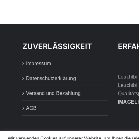
OPTIONEN
KÖNNEN
AUF
DER
PRODUKTSEITE
GEWÄHLT
WERDEN
ZUVERLÄSSIGKEIT
ERFA
Impressum
Leuchtbil
Datenschutzerklärung
Leuchtbil
Versand und Bezahlung
Qualitäts
IMAGEL
AGB
Wir verwenden Cookies auf unserer Website, um Ihnen die rele