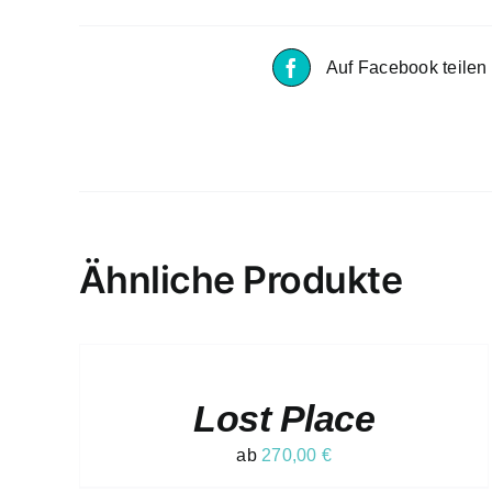
Auf Facebook teilen
Ähnliche Produkte
AUSFÜHRUNG
WÄHLEN
DIESES
/
PRODUKT
DETAILS
Lost Place
WEIST
MEHRERE
VARIANTEN
ab
270,00
€
AUF.
DIE