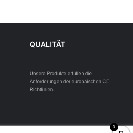
OPTIONEN
KÖNNEN
AUF
DER
PRODUKTSEITE
GEWÄHLT
WERDEN
QUALITÄT
Unsere Produkte erfüllen die
Anforderungen der europäischen CE-
Richtlinien.
0