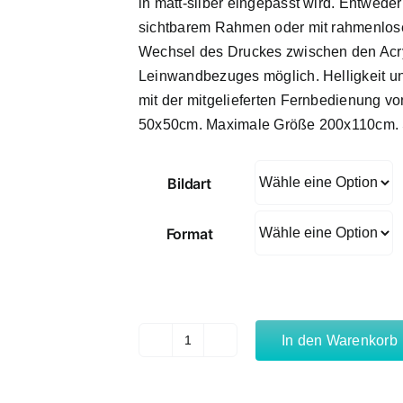
in matt-silber eingepasst wird. Entwede
sichtbarem Rahmen oder mit rahmenloser
Wechsel des Druckes zwischen den Acry
Leinwandbezuges möglich. Helligkeit u
mit der mitgelieferten Fernbedienung v
50x50cm. Maximale Größe 200x110cm. 
Bildart
Format
In den Warenkorb
Felsküste
Menge