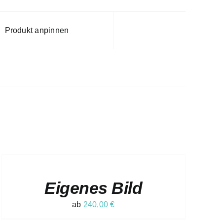
Produkt anpinnen
AUSFÜHRUNG
WÄHLEN
DIESES
/
PRODUKT
DETAILS
Eigenes Bild
WEIST
MEHRERE
VARIANTEN
ab
240,00
€
AUF.
DIE