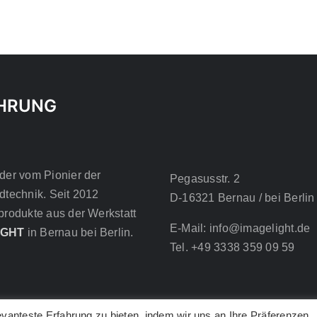
OPTIONEN
KÖNNEN
AUF
DER
PRODUKTSEITE
GEWÄHLT
WERDEN
HRUNG
der vom Pionier der
Pegasusstr. 2
dtechnik. Seit 2012
D-16321 Bernau / bei Berlin
produkte aus der Werkstatt
E-Mail: info@imagelight.de
IGHT
in Bernau bei Berlin.
Tel. +49 3338 359 09 59
vanteste Erfahrung zu bieten, indem wir uns an Ihre Präferenzen