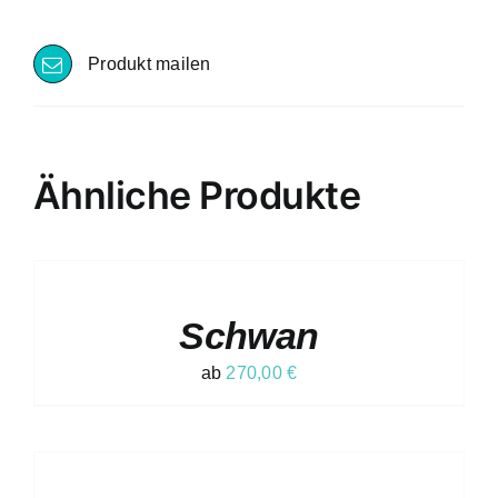
Produkt mailen
Ähnliche Produkte
AUSFÜHRUNG
WÄHLEN
DIESES
/
PRODUKT
DETAILS
Schwan
WEIST
MEHRERE
VARIANTEN
ab
270,00
€
AUF.
DIE
OPTIONEN
AUSFÜHRUNG
KÖNNEN
WÄHLEN
AUF
DIESES
/
DER