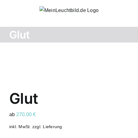
Zum
Inhalt
springen
Glut
Glut
ab
270,00
€
inkl. MwSt.
zzgl.
Lieferung