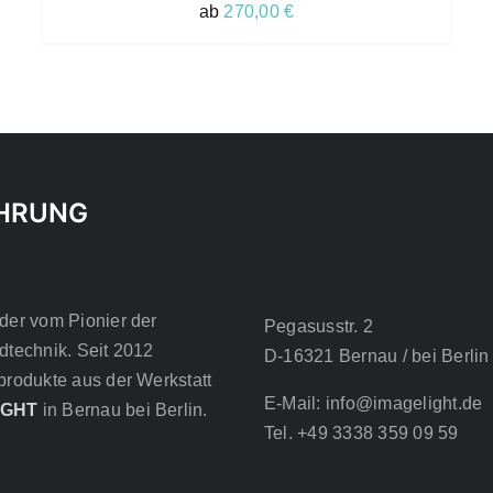
VARIANTEN
ab
270,00
€
AUF.
DIE
OPTIONEN
KÖNNEN
AUF
DER
PRODUKTSEITE
GEWÄHLT
WERDEN
HRUNG
der vom Pionier der
Pegasusstr. 2
dtechnik. Seit 2012
D-16321 Bernau / bei Berlin
produkte aus der Werkstatt
E-Mail: info@imagelight.de
IGHT
in Bernau bei Berlin.
Tel. +49 3338 359 09 59