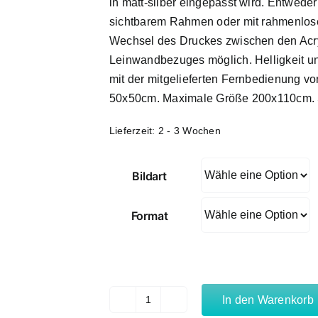
in matt-silber eingepasst wird. Entwede
sichtbarem Rahmen oder mit rahmenloser
Wechsel des Druckes zwischen den Acry
Leinwandbezuges möglich. Helligkeit u
mit der mitgelieferten Fernbedienung v
50x50cm. Maximale Größe 200x110cm. 
Lieferzeit: 2 - 3 Wochen
Bildart
Format
In den Warenkorb
Steilküste