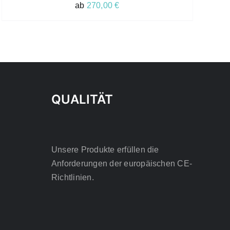
VARIANTEN
ab
270,00
€
AUF.
DIE
OPTIONEN
KÖNNEN
AUF
DER
PRODUKTSEITE
GEWÄHLT
WERDEN
QUALITÄT
Unsere Produkte erfüllen die
Anforderungen der europäischen CE-
Richtlinien.