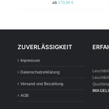
VARIANTEN
ab
270,00
€
AUF.
DIE
OPTIONEN
KÖNNEN
AUF
DER
PRODUKTSEITE
GEWÄHLT
WERDEN
ZUVERLÄSSIGKEIT
ERFA
Impressum
Leuchtbil
Datenschutzerklärung
Leuchtbil
Versand und Bezahlung
Qualitäts
IMAGEL
AGB