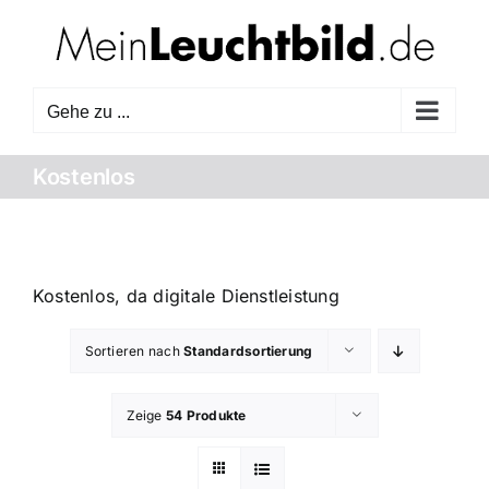
Zum
Inhalt
springen
Gehe zu ...
Kostenlos
Kostenlos, da digitale Dienstleistung
Sortieren nach
Standardsortierung
Zeige
54 Produkte