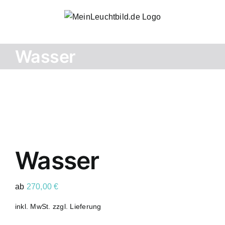
Zum
Inhalt
springen
Wasser
Wasser
ab
270,00
€
inkl. MwSt.
zzgl.
Lieferung