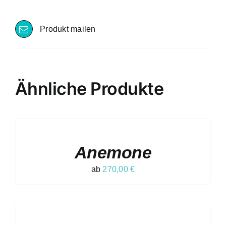
Produkt mailen
Ähnliche Produkte
AUSFÜHRUNG
WÄHLEN
DIESES
/
PRODUKT
DETAILS
Anemone
WEIST
MEHRERE
VARIANTEN
ab
270,00
€
AUF.
DIE
OPTIONEN
AUSFÜHRUNG
KÖNNEN
WÄHLEN
AUF
DIESES
/
DER